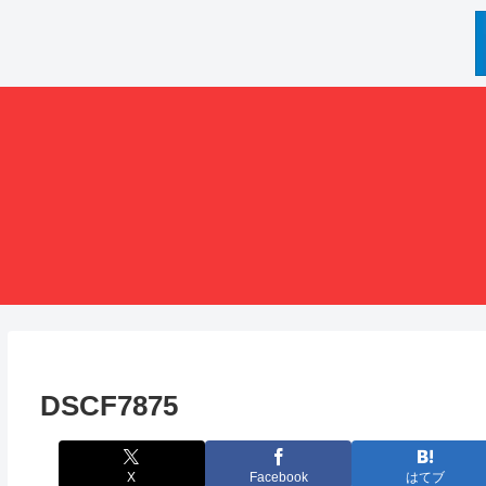
DSCF7875
X
Facebook
はてブ