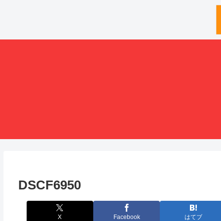
DSCF6950
X
Facebook
はてブ