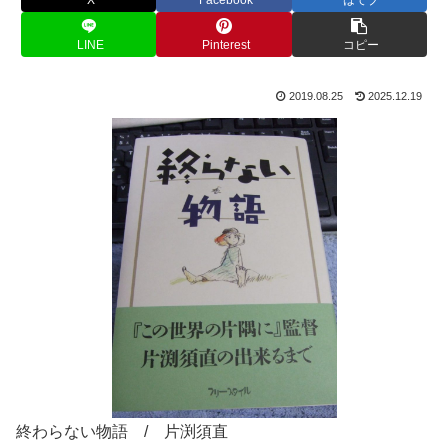
X
Facebook
はてブ
LINE
Pinterest
コピー
2019.08.25
2025.12.19
終わらない物語 / 片渕須直