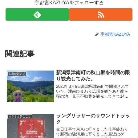
宇都宮KAZUYAをフォローする
宇都宮KAZUYA
関連記事
新潟県津南町の秋山郷を時間の限
お出かけレポ
り観光してみた。
2023年8月6日新潟県津南町で開催されて
いた、津南ひまわり広場を観たあと龍ヶ
窪の池、見玉不動尊を観光してきて14時
半。時間的にそろそろ帰らないといけな
い時間が近づいてきて来たのですが、時
間の許す限り回ってみました。見玉不動
ラングリッサーのサウンドトラッ
尊を見学したあと...
オタさん的なこと
ク
先日仕事で東京に行きました仕事終わり
で新宿の駿河屋に寄りました最近はゲー