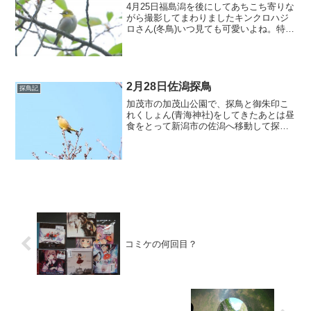
4月25日福島潟を後にしてあちこち寄りな
がら撮影してまわりましたキンクロハジ
ロさん(冬鳥)いつ見ても可愛いよね。特に
飾り羽とか。お休み中なんで目を閉じて
ますけど金色の目に黒い点があるのがま
た良い。カルガモさん(留鳥)くちばしに草
が付いている...
2月28日佐潟探鳥
探鳥記
加茂市の加茂山公園で、探鳥と御朱印こ
れくしょん(青海神社)をしてきたあとは昼
食をとって新潟市の佐潟へ移動して探鳥
を実施しました。とうとう佐潟の白鳥
は、いなくなりました。まだ瓢湖にはラ
イブカメラ上では白鳥が映るのでまだい
ると思いますそう言えば...
コミケの何回目？