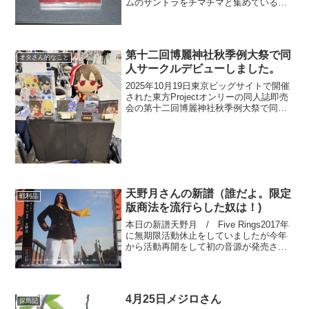
ムのサントラをチマチマと集めているの
で色々漁っています事前にサイトの方で
見ていたんですが積極的には探していな
いんですがその手のCD屋に行くと探して
いたラングリッサーⅢ(...
第十二回博麗神社秋季例大祭で同
オタさん的なこと
人サークルデビューしました。
2025年10月19日東京ビッグサイトで開催
された東方Projectオンリーの同人誌即売
会の第十二回博麗神社秋季例大祭で同人
サークルデビューをしました。お品書き
とかは一つ前の記事で書いています。今
回、ボクが同人サークルを立ち上げてサ
ークル参...
天野月さんの新譜（誰だよ。限定
戦利品
版商法を流行らした奴は！)
本日の新譜天野月 / Five Rings2017年
に無期限活動休止をしていましたが今年
から活動再開をして初の音源が発売され
ましたミニアルバムはちょこちょこ出し
ていましたがフルアルバムは5年ぶりなん
か7月にもミニアルバムが2枚出るみたい
だぞ...
4月25日メジロさん
探鳥記