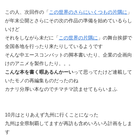
この人、次回作の「
この世界のさらにいくつもの片隅に
」
が年末公開とさらにその次の作品の準備を始めているらし
いけど
それをしながら未だに「
この世界の片隅に
」の舞台挨拶で
全国各地を行ったり来たりしているようです
そんな中エースコンバットの脚本書いたり、企業の企画向
けのアニメを製作したり。。。
こんな本を書く暇あるんかーい
って思ってたけど連載して
いたモノの再編集ものだったのね
カナリ分厚い本なのでチマチマ読ませてもらいまふ
10月はとりあえず九州に行くことになった
九州は全県制覇してますが再訪も含めいろいろ計画をしま
す