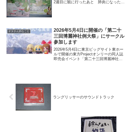
2週目に観に行ったあと 肺炎になったり
「艦これ」を観に行ったりで3回目をまだ
観に行けてないのですが公式ガイドブッ
クを熟読して改めて観てみようと思いま
す絵コンテ集の数が...
2026年5月4日に開催の「第二十
オタさん的なこと
三回博麗神社例大祭」にサークル
参加します
2026年5月4日に東京ビッグサイト東ホー
ルで開催の東方Projectオンリーの同人誌
即売会イベント「第二十三回博麗神社例
大祭」へサークル「Crimson Sky」とし
て参加します。昨年の秋季例大祭に引き
続き2回目のサークル参加です！へ18...
ラングリッサーのサウンドトラック