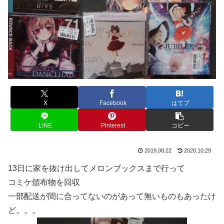
X
Facebook
はてブ
LINE
Pinterest
コピー
2019.08.22
2020.10.29
13日に家を抜け出してメロンブックスまで行って
コミケ頒布物を回収
一部配送が間に合ってないのがあって無いものもあったけ
ど。。。