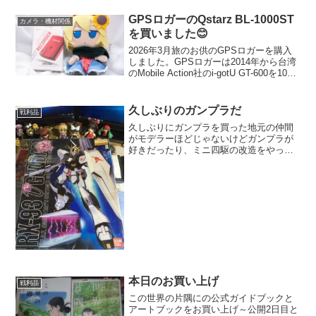
Primary 1枚だけ感傷...
GPSロガーのQstarz BL-1000ST
カメラ・機材関係
を買いました😊
2026年3月旅のお供のGPSロガーを購入
しました。GPSロガーは2014年から台湾
のMobile Action社のi-gotU GT-600を10年
以上使っていたんですが、2026年になっ
た途端、専用ソフトウェアのi-gotU GPS
が読...
久しぶりのガンプラだ
戦利品
久しぶりにガンプラを買った地元の仲間
がモデラーほどじゃないけどガンプラが
好きだったり、ミニ四駆の改造をやって
いる人がいることもあって、みんなと遊
びに行くと模型屋やおもちゃ屋に寄るん
ですよね。自身もかつてはガンプラをや
ってた人なんでいろいろ見...
本日のお買い上げ
戦利品
この世界の片隅にの公式ガイドブックと
アートブックをお買い上げ～公開2日目と