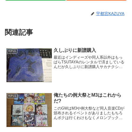
宇都宮KAZUYA
関連記事
久しぶりに新譜購入
戦利品
最近はインディーズや同人系以外はもっ
ぱらTSUTAYAのレンタルで済ましている
んだが久しぶりに新譜購入サカナクショ
ンの6年ぶりのオリジナルアルバム
834.1946年って長いよな～前作のオリジ
ナルアルバムが出た時はまだサカナクシ
ョンの「サ」の...
俺たちの例大祭とM3はこれから
戦利品
だ?
このGWはM3や例大祭など同人音楽CDが
頒布されるイベントがありましたもちろ
んボクは行くわけもなくメロンブックス
で買いましたよ直接買いに行ったほうが
安上がりだった時期もありました
が・・・コスプレしにもね(笑M3は