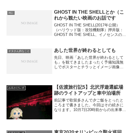
GHOST IN THE SHELLとか（こ
雑記
れから観たい映画のお話です
GHOST IN THE SHELL(2017年公開）
（ハリウッド版：攻殻機動隊）押井版：
GHOST IN THE SHELL、イノセンスの世
界観を踏襲した作品に仕上げて来たっぽ
いですね。相変わらず日本の近未来イメ
ージは香港なのですね。やた...
あした世界が終わるとしても
オタさん的なこと
先日、映画「あした世界が終わるとして
も」を観てきましたまったく予備知識無
しでポスターとチラッとイメージ画像だ
けで観ました予告編は、ヒロインが挿入
歌をバックに歩いているだけの奴しか観
ていないので哲学的青春アニメなのか
な？的な感じで観たらトンデ...
【佐渡旅行記5】北沢浮遊選鉱場
お出かけレポ
跡のライトアップと車中泊場所
前記事で歌留多さんで夕ご飯をとったと
ころまで書きました。今回はその続きに
なります。10月7日20時前からの出来事で
す。夕ご飯をとったあと本日の車中泊場
所を探さないといけないのですが、2日目
は佐渡金山周りを観光したいと思ってい
たので、佐渡島唯...
東京2020オリンピック聖火巡回