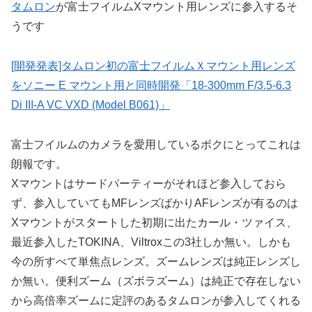
タムロン
が富士フイルムXマウント用レンズに参入するそ
うです
[開発発表]タムロン初の富士フイルムＸマウント用レンズ
をソニー E マウント用と同時開発「18-300mm F/3.5-6.3
Di III-A VC VXD (Model B061)」
富士フイルムのカメラを愛用しているボクにとってこれは
朗報です。
Xマウントはサードパーティーがそれほど参入しておら
ず、参入していてもMFレンズばかりAFレンズが有るのは
Xマウントがスタートした初期に出たカール・ツァイス、
最近参入したTOKINA、Viltroxこの3社しか無い。しかも
今の所すべて単焦点レンズ。ズームレンズは純正レンズし
か無い。便利ズーム（ズボラズーム）は純正で存在しない
から高倍率ズームに定評のあるタムロンが参入してくれる