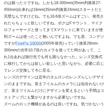
のは願ったりですね。しかも18-300mm(35mm判換算27-
450mm)出来れば16mm(35mm判換算24mm)スタートだと
完璧なんですけどね。でも16.6倍ズームはすごい。発売さ
れたらちょっと欲しいですね。ボクはFマウント、マイク
ロフォーサーズと使ってきてXマウントに来ていますが便
利ズームは使ったこと無いんですよね。でも昔、コンデジ
ですが
FinePix S9000
(2005年発売)っていう換算28mm-
300mmの光学10.7倍のカメラを使ってた時があって、こ
れ1台あれば旅行先でも何も困らなかった。レンズ交換式
に移行してからは欲しい欲しいと思いながら、必要に応じ
てレンズ交換して今に至る。
レンズのデザインは近年のタムロンのレンズらしいデザイ
ンのままですね。富士フイルムのカメラには似合わないけ
ど、富士フイルムだけにデザインを変えるという手間はコ
ストアップにも繋がりますから必要ないですね。
ズームのロック機構があるのは良いですね。気づかないう