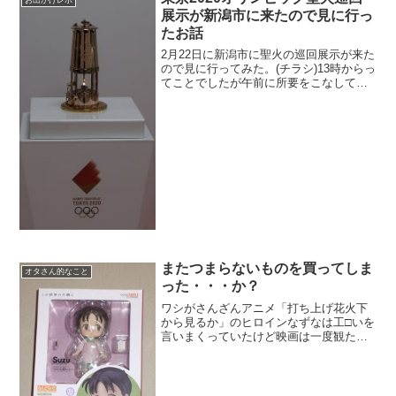
お出かけレポ
展示が新潟市に来たので見に行っ
たお話
2月22日に新潟市に聖火の巡回展示が来た
ので見に行ってみた。(チラシ)13時からっ
てことでしたが午前に所要をこなして遅
めの昼食をとって会場についたら14時を
回っていました。会場であるアイスアリ
ーナの有料駐車場は係員が居て入れない
ようにしてあ...
またつまらないものを買ってしま
オタさん的なこと
った・・・か？
ワシがさんざんアニメ「打ち上げ花火下
から見るか」のヒロインなずなは工□いを
言いまくっていたけど映画は一度観た以
降あんまり追ってはいなかった。作品自
体は・・・・(*´·ω·)(·ω·`*)ﾈｰ3月くらいに
そろそろ円盤が出るんじゃね？って思っ
て...