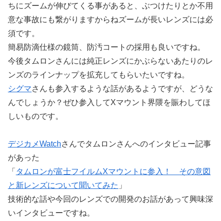
ちにズームが伸びてくる事があると、ぶつけたりとか不用
意な事故にも繋がりますからねズームが長いレンズには必
須です。
簡易防滴仕様の鏡筒、防汚コートの採用も良いですね。
今後タムロンさんには純正レンズにかぶらないあたりのレ
ンズのラインナップを拡充してもらいたいですね。
シグマ
さんも参入するような話があるようですが、どうな
んでしょうか？ぜひ参入してXマウント界隈を賑わしてほ
しいものです。
デジカメWatch
さんでタムロンさんへのインタビュー記事
があった
「
タムロンが富士フイルムXマウントに参入！ その意図
と新レンズについて聞いてみた
」
技術的な話や今回のレンズでの開発のお話があって興味深
いインタビューですね。