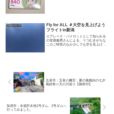
Fly for ALL ＃大空を見上げよう
お出かけレポ
フライトin新潟
エアレース・パイロットとして知られる
の室屋義秀さんによる、うつむきがちな
このご時世のなか少しでも空を見上げて
もらおうというという企画【Fly for ALL
＃大空を見上げようフライトin新潟】
【最終判断】#FlyforALL #大空を見上...
五泉市：五泉八幡宮：夏の風物詩の七夕
風鈴祭☆天の川巡り【御朱印】
加茂市：水道貯水池1号ダム、2号ダムへ
行ってみました。