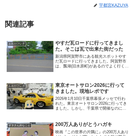
宇都宮KAZUYA
関連記事
やすだ瓦ロードに行ってきまし
お出かけレポ
た。そこは瓦で出来た街だった
新潟県阿賀野市にある観光スポットやす
だ瓦ロードに行ってきました。阿賀野市
は、瓢湖(旧水原町)があるのでよく行くの
ですが、旧安田町方面はあまり機会がな
かったのでヤスダヨーグルトに買い物に
行くついでに寄ってきました。安田瓦が
東京オートサロン2026に行って
産業としてあって近年...
お出かけレポ
きました。現地レポです
2026年1月10日千葉県幕張メッセで行わ
れた。東京オートサロン2026に行ってき
ました。しかし、千葉県で開催なのに
【東京】って付くのもなんだかな～って
思いますよ。そんな事するなら【東京】
って付けなきゃ良いのにね。某ねずみラ
200万人ありがとうハガキ
オタさん的なこと
ンドやドイツ村と...
映画『この世界の片隅に』の200万人あり