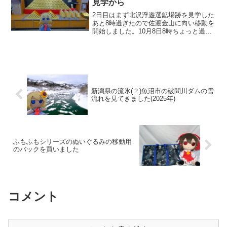
見学から
2日目はまず北沢浮遊選鉱場跡を見学した
あと8時過ぎたので佐渡金山に向い移動を
開始しました。10月8日8時ちょっと過ぎ
から始まります。北沢浮遊選鉱場跡から
佐渡金山は5分くらいです。スグそこで
す。8時20分くらいに着いたのですが、平
日の営業開始...
新潟県の流氷(？)魚沼市の破間川ダムの雪
流れを見てきました(2025年)
ふもふもシリーズのぬいぐるみの移動用
のバックを買いました
コメント