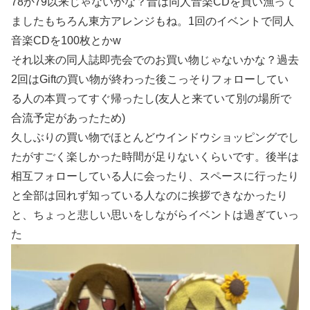
78か79以来じゃないかな？昔は同人音楽CDを買い漁って
ましたもちろん東方アレンジもね。1回のイベントで同人
音楽CDを100枚とかw
それ以来の同人誌即売会でのお買い物じゃないかな？過去
2回はGiftの買い物が終わった後こっそりフォローしてい
る人の本買ってすぐ帰ったし(友人と来ていて別の場所で
合流予定があったため)
久しぶりの買い物でほとんどウインドウショッピングでし
たがすごく楽しかった時間が足りないくらいです。後半は
相互フォローしている人に会ったり、スペースに行ったり
と全部は回れず知っている人なのに挨拶できなかったり
と、ちょっと悲しい思いをしながらイベントは過ぎていっ
た