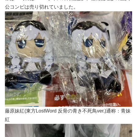
公コンビは売り切れていました。
藤原妹紅(東方LostWord 反骨の青き不死鳥ver.)通称：青妹
紅