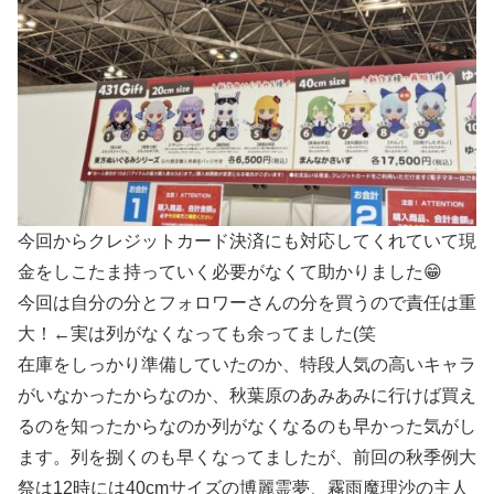
今回からクレジットカード決済にも対応してくれていて現
金をしこたま持っていく必要がなくて助かりました😁
今回は自分の分とフォロワーさんの分を買うので責任は重
大！←実は列がなくなっても余ってました(笑
在庫をしっかり準備していたのか、特段人気の高いキャラ
がいなかったからなのか、秋葉原のあみあみに行けば買え
るのを知ったからなのか列がなくなるのも早かった気がし
ます。列を捌くのも早くなってましたが、前回の秋季例大
祭は12時には40cmサイズの博麗霊夢、霧雨魔理沙の主人