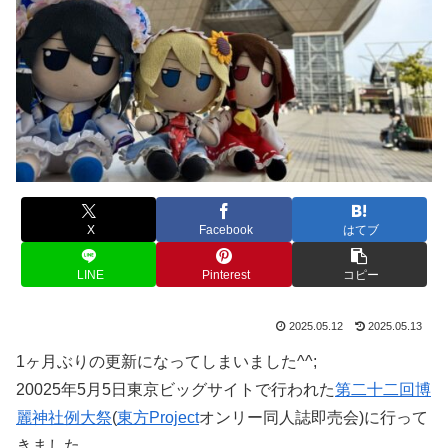
X
Facebook
はてブ
LINE
Pinterest
コピー
2025.05.12
2025.05.13
1ヶ月ぶりの更新になってしまいました^^;
20025年5月5日東京ビッグサイトで行われた
第二十二回博
麗神社例大祭
(
東方Project
オンリー同人誌即売会)に行って
きました。