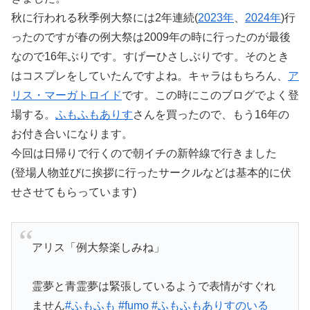
秋に行われる秋季例大祭には2年連続(
2023年
、
2024年
)行
ったのですが春の例大祭は2009年の時に行ったのが最後
なので16年ぶりです。すげーひさしぶりです。そのとき
はコスプレをしていたんですよね。キャラはもちろん、
ア
リス・マーガトロイド
です。この時にこのブログでよく登
場する。
ふもふもありす
さんを買ったので、もう16年の
お付き合いになります。
今回は日帰りで行くので朝イチの新幹線で行きました
(登場人物並びに挨拶に行ったサークルなどは基本的に伏
せさせてもらっています)
アリス「例大祭楽しみね」
霊夢と青霊夢は緊張しているようで表情がすぐれ
ません
#ふもふも
#fumo
#ふもふもありすのいる