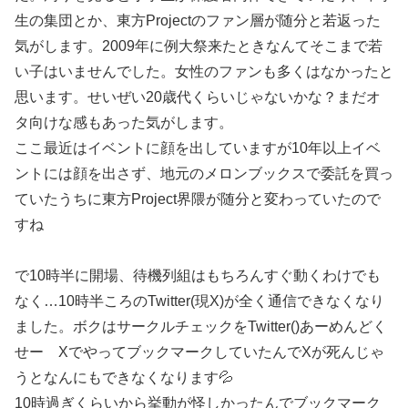
生の集団とか、東方Projectのファン層が随分と若返った
気がします。2009年に例大祭来たときなんてそこまで若
い子はいませんでした。女性のファンも多くはなかったと
思います。せいぜい20歳代くらいじゃないかな？まだオ
タ向けな感もあった気がします。
ここ最近はイベントに顔を出していますが10年以上イベ
ントには顔を出さず、地元のメロンブックスで委託を買っ
ていたうちに東方Project界隈が随分と変わっていたので
すね
で10時半に開場、待機列組はもちろんすぐ動くわけでも
なく…10時半ころのTwitter(現X)が全く通信できなくなり
ました。ボクはサークルチェックをTwitter()あーめんどく
せー XでやってブックマークしていたんでXが死んじゃ
うとなんにもできなくなります💦
10時過ぎくらいから挙動が怪しかったんでブックマーク