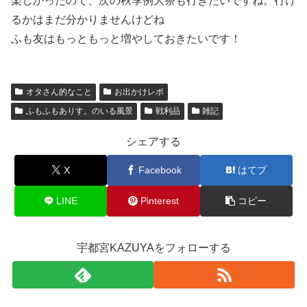
楽しかったので、次の秋季例大祭も行きたいですね。行け
るかはまだ分かりませんけどね
ふも友はもっともっと増やしておきたいです！
オタさん的なこと
お出かけレポ
ふもふもありす。のいる風景
戦利品
雑記
シェアする
X
Facebook
はてブ
LINE
Pinterest
コピー
宇都宮KAZUYAをフォローする