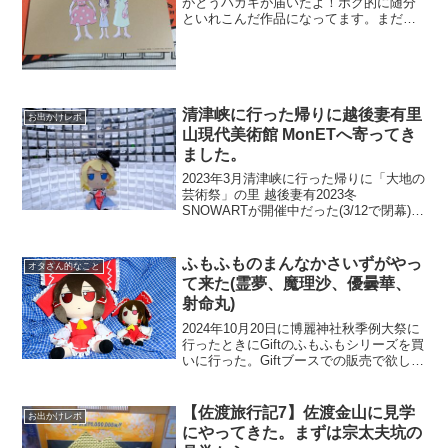
がとうハガキが届いたよ！ボク的に随分
といれこんだ作品になってます。まだ映
画館でもやってるんだけど県内だとチョ
ット遠いのよね。でも各地域の文化会館
での上映も進んでいるのよね！近場でも
ちょいちょいやってい...
清津峡に行った帰りに越後妻有里
お出かけレポ
山現代美術館 MonETへ寄ってき
ました。
2023年3月清津峡に行った帰りに「大地の
芸術祭」の里 越後妻有2023冬
SNOWARTが開催中だった(3/12で閉幕)越
後妻有里山現代美術館 MonETへ寄ってみ
ました。清津峡からは車で35分程度のと
ころです。大地の芸術祭(11月で閉幕...
ふもふものまんなかさいずがやっ
オタさん的なこと
て来た(霊夢、魔理沙、優曇華、
射命丸)
2024年10月20日に博麗神社秋季例大祭に
行ったときにGiftのふもふもシリーズを買
いに行った。Giftブースでの販売で欲しい
のが早々に売り切れてしまったので、別
でイベント販売していた秋葉原のあみあ
み秋葉原ラジオ会館店に早々に移動して
【佐渡旅行記7】佐渡金山に見学
お出かけレポ
秋季...
にやってきた。まずは宗太夫坑の