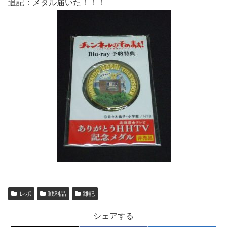
追記：メダル届いた！！！
レポ
戦利品
雑記
シェアする