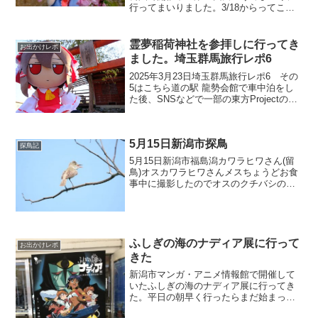
行ってまいりました。3/18からってこと
でしたが21日に行った時点ですでに見頃
を迎えていた梅が何本もありましたね。
種類の違う梅も植えてあって時期の差が
霊夢稲荷神社を参拝しに行ってき
お出かけレポ
ある様で長...
ました。埼玉群馬旅行レポ6
2025年3月23日埼玉群馬旅行レポ6 その
5はこちら道の駅 龍勢会館で車中泊をし
た後、SNSなどで一部の東方Projectのフ
ァンで話題の霊夢稲荷神社に行ってきま
した。主人公の博麗霊夢と同じ名前の神
社っていうことでぜひ行ってみたいなと
5月15日新潟市探鳥
いう...
探鳥記
5月15日新潟市福島潟カワラヒワさん(留
鳥)オスカワラヒワさんメスちょうどお食
事中に撮影したのでオスのクチバシの周
りは食べカスだらけ。しかも中途半端に
クチバシが開いているからちょっと間抜
けっぽく見える。メスはオスに比べると
ちょっと可愛らしく...
ふしぎの海のナディア展に行って
お出かけレポ
きた
新潟市マンガ・アニメ情報館で開催して
いたふしぎの海のナディア展に行ってき
た。平日の朝早く行ったらまだ始まって
いなかったので同じ建物にはあるT-JOY