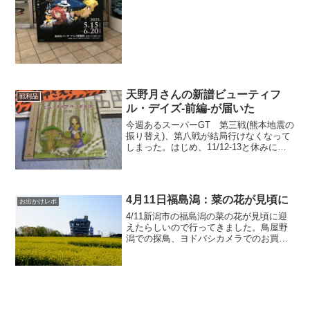
で機動戦士ガンダム 閃光のハサウェイを
先に観てきました。ボクは宇宙世紀モノ
のガンダムしか観な...
天野月さんの新譜ビューティフ
戦利品
ル・デイズ-前編-が届いた
今週あるスーパーGT 第三戦(熊本地震の
振り替え)、第八戦が結局行けなくなって
しまった。はじめ、11/12-13と休みにな
っていたけど12日と13日で2回も決勝レー
スが見れるなんて素晴らしい（参加チー
ムは大変でしょうけど）とか思ってたけ
ど結...
4月11日福島潟：菜の花が見頃に
お出かけレポ
4/11新潟市の福島潟の菜の花が見頃に迎
えたらしいので行ってきました。鳥屋野
潟での探鳥、ヨドバシカメラでのお買い
物をしてからなので夕方に差しかかって
いました。夕方に差しかかっていたの
で、お帰りになる人も結構いたので駐車
場はなんとか確保できま...