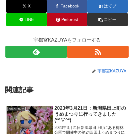
X
Facebook
はてブ
LINE
Pinterest
コピー
宇都宮KAZUYAをフォローする
宇都宮KAZUYA
関連記事
2023年3月21日：新潟県田上町の
お出かけレポ
うめまつりに行ってきました
(*^▽^*)
2023年3月21日新潟県田上町にある梅林
公園で開催中の第24回田上うめまつりに