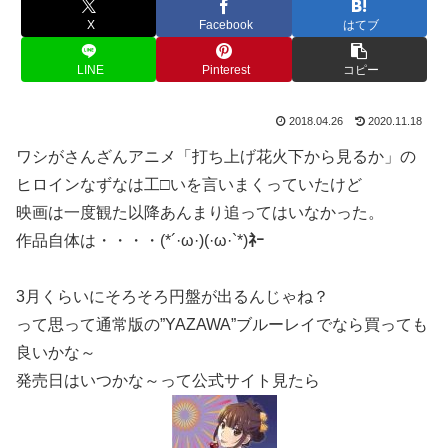
X
Facebook
はてブ
LINE
Pinterest
コピー
2018.04.26
2020.11.18
ワシがさんざんアニメ「打ち上げ花火下から見るか」の
ヒロインなずなは工□いを言いまくっていたけど
映画は一度観た以降あんまり追ってはいなかった。
作品自体は・・・・(*´·ω·)(·ω·`*)
ﾈｰ
3月くらいにそろそろ円盤が出るんじゃね？
って思って通常版の”YAZAWA”ブルーレイでなら買っても
良いかな～
発売日はいつかな～って公式サイト見たら