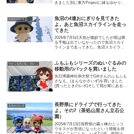
きました別に東方Projectに縁もゆかりも
無い神社ではありますが、名前だけ見た
ら行きたくなりますよね。実際の所、宮
本東方町【みやもとひがしかたまち】に
魚沼の4連おにぎりを見てきた
お出かけレポ
あるので...
よ。あと魚沼スカイラインを走っ
てきた
2026年7月5日天気が微妙でしたが雨は降
る予報は出ていなかったので魚沼スカイ
ラインまで走ってきた。魚沼スカイライ
ンはもう何年も行ってないんだよね。以
前行った時もそんな印象ある道路じゃな
かったんで忘れてました。昨年は峠ステ
ふもふもシリーズのぬいぐるみの
でかふもれいむ。のいる風景
ッカーだけ買ったん...
移動用のバックを買いました
先日博麗神社例大祭でGiftさんのふもふも
さなえ。(まんなかさいず)を買いました
(買ったときのレポ)そして我が家にある。
ふもふもシリーズのまんなかサイズがふ
もふもありす。ふもふもれいむ。ふもふ
もまりさ。ふもふもうどんげ。ふもふも
長野県にドライブで行ってきた
あや。ふもふ...
お出かけレポ
よ。その7（茶処山里さん立石公
園）
2025年7月13日長野県の霧ヶ峰のニッコ
ウキスゲが見頃になったという情報を得
て行くことにした。レポ7つ目。前回はこ