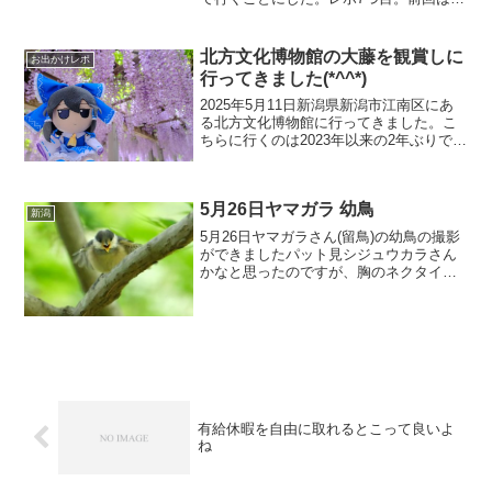
ちら今回の旅の目的はニッコウキスゲを
見に行くこと、峠ステッカー【杖突峠】
【ビーナスライン】を買うことでした。
北方文化博物館の大藤を観賞しに
お出かけレポ
前回の記事では目...
行ってきました(*^^*)
2025年5月11日新潟県新潟市江南区にあ
る北方文化博物館に行ってきました。こ
ちらに行くのは2023年以来の2年ぶりです
ね。このときも大藤の目的で行きまし
た。このときの記事を…って思ったら2年
前のことはブログ記事に書き起こしてい
5月26日ヤマガラ 幼鳥
ませんでした...
新潟
5月26日ヤマガラさん(留鳥)の幼鳥の撮影
ができましたパット見シジュウカラさん
かなと思ったのですが、胸のネクタイ状
になってる黒い模様が無いのでちょっ
と、わからなかったのですが、近くにヤ
マガラさんが居たのでヤマガラさんの幼
鳥かなと幼鳥はオレン...
有給休暇を自由に取れるとこって良いよ
ね