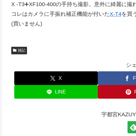
X -T3➕XF100-400の手持ち撮影。意外に綺
コレはカメラに手振れ補正機能が付いた
X-T4
を買
(買いません)
雑記
シ
X
F
LINE
宇都宮KAZU