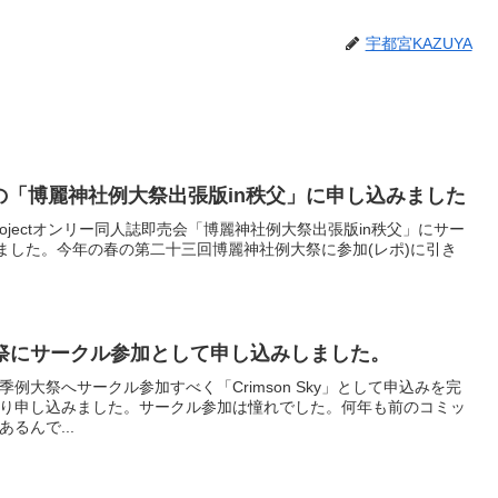
宇都宮KAZUYA
定の「博麗神社例大祭出張版in秩父」に申し込みました
Projectオンリー同人誌即売会「博麗神社例大祭出張版in秩父」にサー
込みしました。今年の春の第二十三回博麗神社例大祭に参加(レポ)に引き
祭にサークル参加として申し込みしました。
季例大祭へサークル参加すべく「Crimson Sky」として申込みを完
り申し込みました。サークル参加は憧れでした。何年も前のコミッ
るんで...