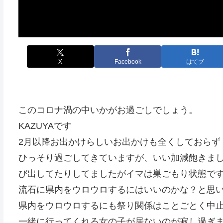
X
Facebook
はてブ
このコロナ渦の中いかがお過ごしでしょう。
KAZUYAです
2月以降お出かけらしいお出かけも全くしておらず
ひっそり過ごしてきていますが、いい加減飽きまし
び出してたりしてましたがイマは巣ごもり状態で
流石に県内をウロウロするにはいいのかな？と思
県内をウロウロするにも祭り関係はことごとく中
一緒に行ってくれる女の子が居ないのが寂し過ぎま