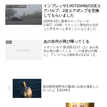
インプレッサ2.0GT(GH8)の2次エ
インプレッサ(GH8)
アバルブ、2次エアポンプを交換
してもらいました
2026年3月に愛車のインプレッサ
2.0GT（GH8）でエンジン警告灯が点灯
した件をやっと直すことになりました。2
日間整備って事を言われていてなかなか2
日間の予定を確保するのが出来なくて、7
月の末になってしまいました。見積もり
あの名作が再び帰ってくる
雑記
が23万円だっ...
イオンシネマ 新潟西11/11（土）あの名
作が再び帰ってくる 『この世界の片隅
に』 アンコール上映昨年の11/12（土）
公開から1周年を記念して、新潟西にすず
さんが帰ってきます。是非この機会をお
見逃しなく。 ■11/11（土）～11/22（...
新潟県阿賀野市の瓢湖に白鳥を撮影しに
行ったよ【2024年】