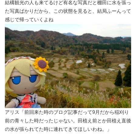
結構観光の人も来てるけど有名な写真だと棚田に水を張っ
た写真ばかりだから、この状態を見ると、結局ふーんって
感じで帰っていくよね
アリス「前回来た時のブログ記事だって9月だから稲刈り
前の青々した時だったじゃない。田植え前とか田植え直後
の水が張られてた時に連れてきてほしいわね。」