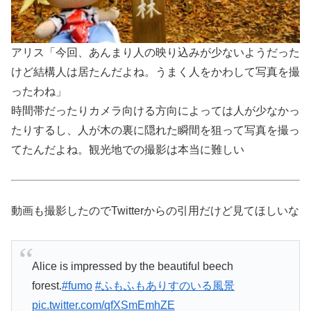
アリス「今回、あんまり人の映り込みが少ないようだった
けど結構人は居たんだよね。うまく人をかわして写真を撮
ったわね」
時間帯だったりカメラ向ける方向によっては人が少なかっ
たりするし、人が木の裏に隠れた瞬間を狙って写真を撮っ
てたんだよね。観光地での撮影は本当に難しい
動画も撮影したのでTwitterからの引用だけど見てほしいな
Alice is impressed by the beautiful beech
forest.
#fumo
#ふもふもありすのいる風景
pic.twitter.com/qfXSmEmhZE