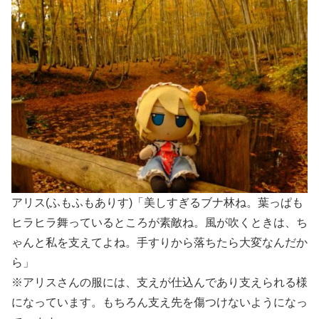
アリス(ふもふもありす)「美しすぎるブナ林ね。葉っぱも
ヒラヒラ舞っているところが素敵ね。風が吹くときは、ち
ゃんと私を支えてよね。手すりから落ちたら大変なんだか
ら」
※アリスさんの服には、支えが仕込んであり支えられる様
になっています。もちろん支え先を傷つけないようになっ