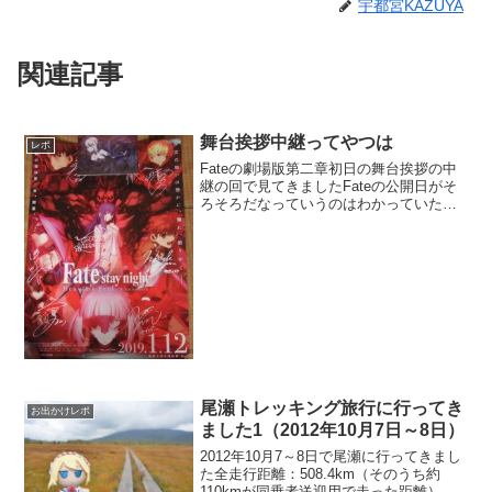
宇都宮KAZUYA
関連記事
舞台挨拶中継ってやつは
レポ
Fateの劇場版第二章初日の舞台挨拶の中
継の回で見てきましたFateの公開日がそ
ろそろだなっていうのはわかっていたの
ですが詳細の日を調べたのが公開日の前
日でした。とりあえず、すぐにメンツを
揃えて観に行ってきました。今まで舞台
挨拶の中継付きの...
尾瀬トレッキング旅行に行ってき
お出かけレポ
ました1（2012年10月7日～8日）
2012年10月7～8日で尾瀬に行ってきまし
た全走行距離：508.4km（そのうち約
110kmが同乗者送迎用で走った距離）家