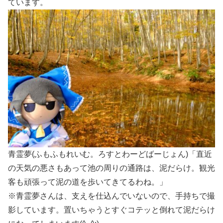
ています。
青霊夢(ふもふもれいむ。ろすとわーどばーじょん)「直近
の天気の悪さもあって池の周りの通路は、泥だらけ。観光
客も頑張って泥の道を歩いてきてるわね。」
※青霊夢さんは、支えを仕込んでいないので、手持ちで撮
影しています。置いちゃうとすぐコテッと倒れて泥だらけ