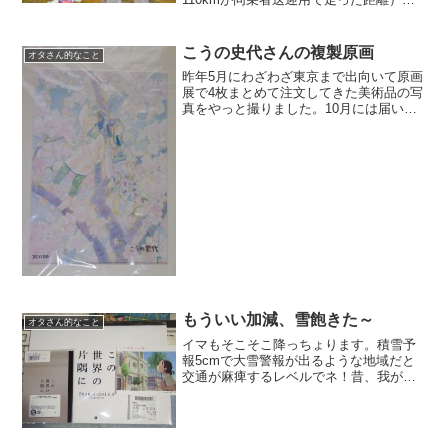
から尾瀬入山用の駐車場まで大体200km
ちょい燃費：11.2km/L（燃費計より）今
回、念願の尾瀬に行くことが出来ま...
こうの史代さんの複製原画
オタさん的なこと
昨年5月にわざわざ東京まで出向いて原画
展で4枚まとめて注文してきた美術品の写
真をやっと撮りました。10月には届いた
のにねガンプラの組立を始めるにあたっ
て部屋の掃除をしてやっと広げられるス
ペースを確保できたので撮影できました
買ったのは複製原画...
もういい加減、雪飽きた～
オタさん的なこと
イマもそこそこ降っちょります。積雪予
報5cmで大雪警報が出るような地域だと
交通が麻痺するレベルでネ！昔、我が愛
車でオートサロンを観に行ったついでに
東京に行って大雪に降られたことがあっ
たけど「スタッドレスを履いたインプレ
ッサは伊達じゃない！」...