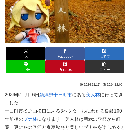
X
Facebook
はてブ
LINE
Pinterest
コピー
2024.11.17
2024.12.08
2024年11月16日
新潟県十日町市
にある
美人林
に行ってき
ました。
十日町市松之山松口にある3ヘクタールにわたる樹齢100
年前後の
ブナ林
になります。美人林は新緑の季節から紅
葉、更に冬の季節と春夏秋冬と美しいブナ林を楽しめると