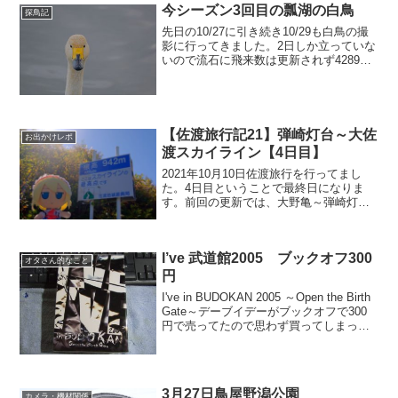
今シーズン3回目の瓢湖の白鳥
探鳥記
先日の10/27に引き続き10/29も白鳥の撮
影に行ってきました。2日しか立っていな
いので流石に飛来数は更新されず4289羽
もまま飛来数のピークは例年だとこれか
らだと思いますが、これからは気温が下
がってくるので下がる前にもう何度かは
行ってお...
【佐渡旅行記21】弾崎灯台～大佐
お出かけレポ
渡スカイライン【4日目】
2021年10月10日佐渡旅行を行ってまし
た。4日目ということで最終日になりま
す。前回の更新では、大野亀～弾崎灯台
へ行ったところまで書きました。弾崎灯
台を出発したのが8時15分ころ行程的には
ちょっと戻る形にはなりますが、大野亀
I’ve 武道館2005 ブックオフ300
側に向かいます...
オタさん的なこと
円
I've in BUDOKAN 2005 ～Open the Birth
Gate～デーブイデーがブックオフで300
円で売ってたので思わず買ってしまった
(笑このライブは行きました。I'veファン
だったボクがI'veファンとして最後に行っ
たフ...
3月27日鳥屋野潟公園
カメラ・機材関係