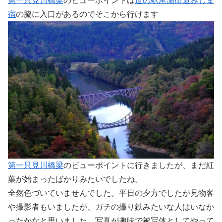
第一只見川橋梁
のビューポイントは
道の駅尾瀬街道みしま
宿
の脇に入口があるのでそこから行けます
第一只見川橋梁
のビューポイントに行きましたが、まだ紅
葉が始まったばかりみたいでしたね。
全然色づいていませんでした。平日の夕方でしたが見物客
や撮影者もいましたが、ガチの撮り鉄みたいな人はいなか
ったかなと思いました。写真が趣味で被写体としてやって