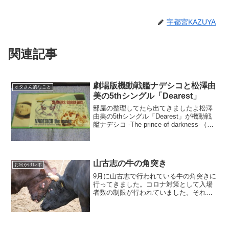
宇都宮KAZUYA
関連記事
劇場版機動戦艦ナデシコと松澤由
オタさん的なこと
美の5thシングル「Dearest」
部屋の整理してたら出てきましたよ松澤
由美の5thシングル「Dearest」が機動戦
艦ナデシコ -The prince of darkness-（劇
場版）の特別鑑賞券と共に(笑先日TV版ナ
デシコが放映20周年を迎えましたけど新
潟でも遅れネット...
山古志の牛の角突き
お出かけレポ
9月に山古志で行われている牛の角突きに
行ってきました。コロナ対策として入場
者数の制限が行われていました。それで
も県外から見学に来ていた人はたくさん
いたようで駐車場には県外ナンバーが並
んでいました入場者制限がかかっている
ので11時には入場した...