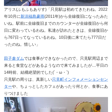
アリス(ふもふもありす)「只見駅は初めてきたわね。2022
年10月に
新潟福島豪雨
(2011年)から全線復旧になったみた
いね。駅前に全線復旧までのカウンターが全線復旧から何
日に変わっているわね。私達が訪れたときは、全線復旧か
ら767日ってなっているわね。10日後に来てたら777日だ
ったのね。惜しい」
田子倉ダム
では食事ができなかったので、只見駅周辺まで
来ると食堂などがあるようなので来てみましたが…平日の
14時前、結構絶望的でした(´・ω・`)
只見駅の周りは、真新しい
只見町インフォメーションセン
ター
や、ちょっとしたカフェがあったり何とか、食事にあ
りつけました