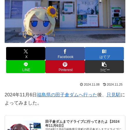
X
Facebook
はてブ
LINE
Pinterest
コピー
2024.11.08
2024.11.25
2024年11月6日
福島県の田子倉ダムへ行った
後、
只見駅
に
よってみました。
田子倉ダムまでドライブに行ってきたよ【2024
年11月6日】
2024年11月6日福島県只見町の田子倉ダムまでドライブに