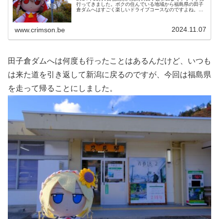
行ってきました。ボクの住んでいる地域から福島県の田子
倉ダムへはすごく楽しいドライブコースなのですよね。山
間の集落をのんびり走りながら六十里越峠(国道252号)を走
って田子倉ダムへ抜け...
2024.11.07
www.crimson.be
田子倉ダムへは何度も行ったことはあるんだけど、いつも
は来た道を引き返して新潟に戻るのですが、今回は福島県
を走って帰ることにしました。