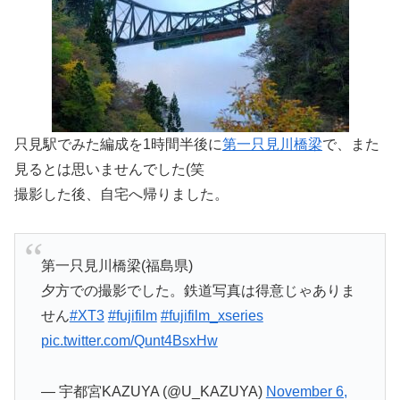
只見駅でみた編成を1時間半後に
第一只見川橋梁
で、また
見るとは思いませんでした(笑
撮影した後、自宅へ帰りました。
第一只見川橋梁(福島県)
夕方での撮影でした。鉄道写真は得意じゃありま
せん
#XT3
#fujifilm
#fujifilm_xseries
pic.twitter.com/Qunt4BsxHw
— 宇都宮KAZUYA (@U_KAZUYA)
November 6,