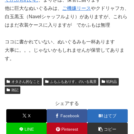
他に巨大なぬいぐるみは、
ご機嫌リース
やクドリャフカ、
白玉黒玉（Navelシャッフルより）がありますが、これら
はまだ衣装ケースに入りますが でかふもは無理
ココに書かれていない、ぬいぐるみも一杯あります
大事に。。。じゃないかもしれませんが保管してありま
す。
オタさん的なこと
ふもふもありす。のいる風景
戦利品
雑記
シェアする
X
Facebook
はてブ
LINE
Pinterest
コピー