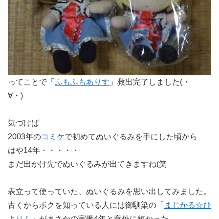
ってことで「
ふもふもありす
」救出完了しました(・
∀・)ゞ
気づけば
2003年の
コミケ
で初めてぬいぐるみを手にした頃から
はや14年・・・・・
まだ出かけ先でぬいぐるみが出てきますね(笑
表立って使っていた、ぬいぐるみを思い出してみました。
古くからボクを知っている人には御馴染の「
まじかる☆ひ
よりん
」がまさかの実働4年と意外に短かった。