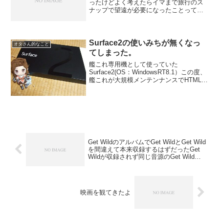
ったけどよく考えたらイマまで旅行のス
ナップで望遠が必要になったことって無
かったXF10-24mmF4 R OISだけでがんば
ることにします一応18-55mmも持って行
きますレンズを買う...
Surface2の使いみちが無くなっ
オタさん的なこと
てしまった。
艦これ専用機として使っていた
Surface2(OS：WindowsRT8.1）この度、
艦これが大規模メンテンナンスでHTML5
に移行してしまったことによりSurface2
で推奨環境を満たせなくなりました。も
う真っ黒ですよプレイ画面が(笑OS...
Get WildのアルバムでGet WildとGet Wild
を間違えて本来収録するはずだったGet
Wildが収録されず同じ音源のGet Wildが2
曲も収録されてしまったわけだ
映画を観てきたよ