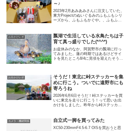
～♪
2023年2月あみあみさんに注文していた、
東方Projectのぬいぐるみのふもふもシリ
ーズから、ふもふもかぐや。、ふもふも
もこ。、ふもふもうどんげ。、ふもふも
てゐ。が届きました。毎月のように
amiamiさんから届きますね。12月にも届
瓢湖で生活している水鳥たちは子
お出かけレポ
いてる...
育て真っ盛りでした(*^^*)
お盆休みのなか、阿賀野市の瓢湖に行っ
てみました。蓮の時期ではあるけどサイ
トを見たところ8/4に見頃を迎えたそうで
すが、まだ大丈夫だと信じて行ってみま
したが。。。。見頃は過ぎちゃってまし
た。しかも雨やら風の影響で開いた花び
そうだ！東北に峠ステッカーを集
らも崩れちゃってます...
お出かけレポ
めに行こう。ついでに遠野市にも
寄ろうね
2026年6月6日そうだ！峠ステッカーを買
いに東北を走りに行こう！って思いお出
かけをしました。昨年から峠ステッカー
をちまちま集めていたんですがイースト
コンプリート(東日本のコンプリート)まで
6月の段階で残り10枚になっていた。(新
自立式一脚を買ってみた
カメラ・機材関係
規発売の可...
XC50-230mmF4.5-6.7 OISを買おうと思