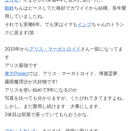
観鈴
ちんはピースしてた格好でカワイイから結構、長年愛
用していましたね。
それでも実働6年。でも実はイマも
インプ
ちゃんのトラン
クに居ます(笑
2010年から
アリス・マーガトロイド
さん一筋になってま
す
アリス最強です
東方Project
では、アリス・マーガトロイド、博麗霊夢、
霧雨魔理沙が大好物です!
アリスを使い始めて9年になるのか
写真を比べても分かりますが、くたびれてきてますよね。
しかし、まだ愛用し続けます 大事にします。
2体目は部屋で座っていてもらおうかな。
でかふもれいむ
、まりさは、保管に困ります