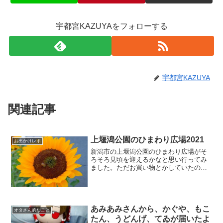
宇都宮KAZUYAをフォローする
宇都宮KAZUYA
関連記事
上堰潟公園のひまわり広場2021
お出かけレポ
新潟市の上堰潟公園のひまわり広場がそ
ろそろ見頃を迎えるかなと思い行ってみ
ました。ただお買い物とかしていたので
上堰潟公園についたのが18時前ちょっと
薄暗くなってしまってました。新潟県だ
と津南のひまわり広場が有名ですけど今
年はコロナ禍で中止。作...
あみあみさんから、かぐや、もこ
オタさん的なこと
たん、うどんげ、てゐが届いたよ