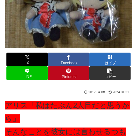
X
Facebook
はてブ
LINE
Pinterest
コピー
2017.04.08
2024.01.31
アリス「私はたぶん2人目だと思うか
ら」
そんなことを彼女には言わせるつも