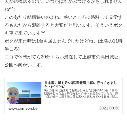
人が結構居るので、いつかは誰かぶつけるかもしれません
ね^^;
このあたり結構狭いのよね。狭いところに路駐して見学す
るもんだから混雑すると大変だと思います。そういうボク
も車で来ています^^;
ボクが来た時は1台も居ませんでしたけどね。(土曜の11時
半ころ)
ココで休憩がてら20分くらい滞在して上越市の高田城址
公園へ向かいます。
日本海に最も近い駅JR青海川駅に行ってきまし
たヽ(=´▽`=)ﾉ
9月の連休に泊まりでお出かけをした記事の10つ目！妙高
観光を行ったあと帰宅方面へクルマを走らせていたら、帰
り道の道中に日本海に最も近いと言われている青海川駅が
あることを思い出して寄ってみました柏崎市を通っている
国道8号線にかかっている米山大...
2021.09.30
www.crimson.be