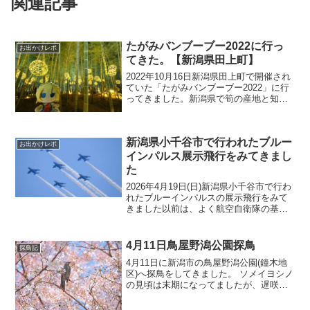
関連記事
たがみバンブーブー2022に行っ
お出かけレポ
てきた。【新潟県田上町】
2022年10月16日新潟県田上町で開催され
ていた「たがみバンブーブー2022」に行
ってきました。新潟県で筍の産地と知ら
れる田上町ですが、近年の高齢化により
放置された竹林を観光資源に有効活用し
ようという試みのイベントのようです。
新潟県小千谷市で行われたブルー
今年初めて開...
お出かけレポ
インパルス展示飛行をみてきまし
た
2026年4月19日(日)新潟県小千谷市で行わ
れたブルーインパルスの展示飛行をみて
きました以前は、よく航空自衛隊の基地
祭に行っていましたが、もう何年も行っ
てないですね。年どころじゃないかも10
年くらい行ってないかも、過去の写真を
4月11日鳥屋野潟公園探鳥
探鳥記
漁るとでて来...
4月11日に新潟市の鳥屋野潟公園(鐘木地
区)へ探鳥をしてきました。 ソメイヨシノ
の見頃は末期になってましたが、遅咲き
の桜はまだ見れます。この種類が陽光桜
なのか八重桜なのか分かりません！ヒヨ