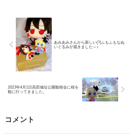
て参加します。昨年の秋季例大祭に引き
続き2回目のサークル参加です！へ18...
あみあみさんから新しい(?)ふもふもなぬ
いぐるみが届きました～♪
2023年4月1日高田城址公園観桜会に桜を
観に行ってきました。
コメント