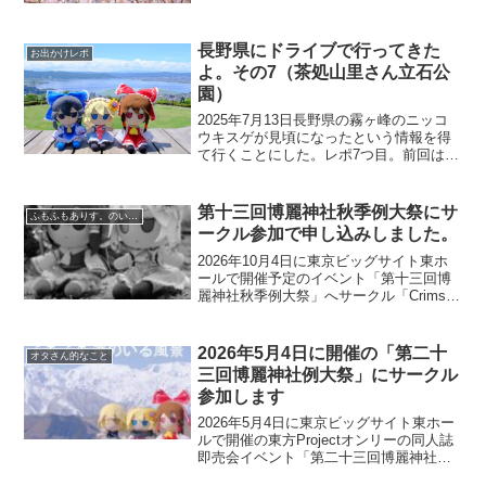
ドリさん(留鳥)蜂を食していました。桜に
寄ってきたハ...
長野県にドライブで行ってきた
お出かけレポ
よ。その7（茶処山里さん立石公
園）
2025年7月13日長野県の霧ヶ峰のニッコ
ウキスゲが見頃になったという情報を得
て行くことにした。レポ7つ目。前回はこ
ちら今回の旅の目的はニッコウキスゲを
見に行くこと、峠ステッカー【杖突峠】
【ビーナスライン】を買うことでした。
第十三回博麗神社秋季例大祭にサ
ふもふもありす。のいる風景
前回の記事では目...
ークル参加で申し込みしました。
2026年10月4日に東京ビッグサイト東ホ
ールで開催予定のイベント「第十三回博
麗神社秋季例大祭」へサークル「Crimson
Sky」で申し込みました。近年の例大祭
は3000スペース募集で2次募集するくらい
なので申込不備がなければ当選するか
2026年5月4日に開催の「第二十
オタさん的なこと
と...
三回博麗神社例大祭」にサークル
参加します
2026年5月4日に東京ビッグサイト東ホー
ルで開催の東方Projectオンリーの同人誌
即売会イベント「第二十三回博麗神社例
大祭」へサークル「Crimson Sky」とし