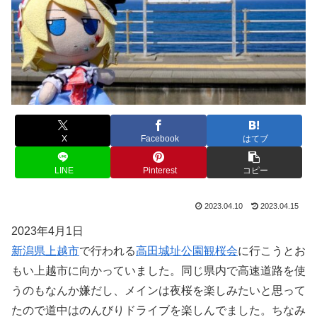
X
Facebook
はてブ
LINE
Pinterest
コピー
2023.04.10
2023.04.15
2023年4月1日
新潟県上越市
で行われる
高田城址公園観桜会
に行こうとお
もい上越市に向かっていました。同じ県内で高速道路を使
うのもなんか嫌だし、メインは夜桜を楽しみたいと思って
たので道中はのんびりドライブを楽しんでました。ちなみ