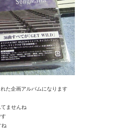
売された企画アルバムになります
れてませんね
です
すね