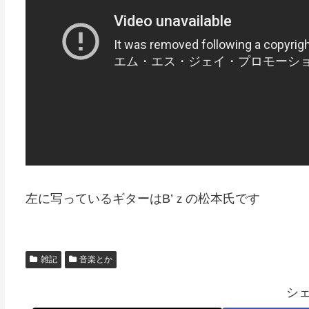
左に写っているギターはB’ｚの松本氏です
雑記
音楽とか
シ