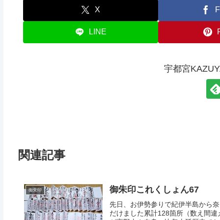
X
F
LINE
宇都宮KAZU
関連記事
御朱印これくしょん67
御朱印
先日、お伊勢参りで紀伊半島から奈
だけました累計128箇所（数え間