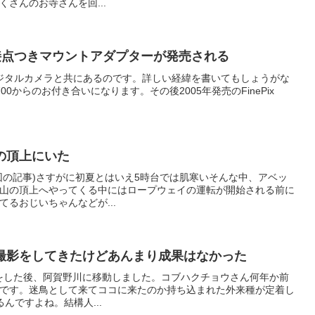
さんのお寺さんを回...
接点つきマウントアダプターが発売される
のデジタルカメラと共にあるのです。詳しい経緯を書いてもしょうがな
 F700からのお付き合いになります。その後2005年発売のFinePix
の頂上にいた
回の記事)さすがに初夏とはいえ5時台では肌寒いそんな中、アベッ
山の頂上へやってくる中にはロープウェイの運転が開始される前に
るおじいちゃんなどが...
撮影をしてきたけどあんまり成果はなかった
鳥をした後、阿賀野川に移動しました。コブハクチョウさん何年か前
です。迷鳥として来てココに来たのか持ち込まれた外来種が定着し
んですよね。結構人...