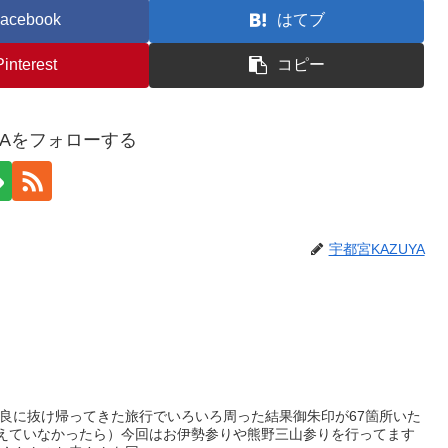
acebook
はてブ
Pinterest
コピー
YAをフォローする
宇都宮KAZUYA
良に抜け帰ってきた旅行でいろいろ周った結果御朱印が67箇所いた
違えていなかったら）今回はお伊勢参りや熊野三山参りを行ってます