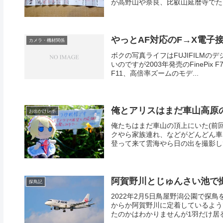
が高野山や奈良、比叡山延暦寺でたく
やっとAF対応のF→X電子
カメラ・機材関係
ボクの写真ライフはFUJIFILM
いのですが2003年発売のFinePix
F11、高倍率ズームのモデ...
俺とアリスはまだ車山高原
お出かけレポ
俺たちはまだ車山の頂上にいた(前
クやら家族連れ、などがどんどん車
登って来て雲海やら日の出を撮影して
阿賀野川とじゅんさい池で
探鳥記
2022年2月5日鳥屋野潟公園で探
からか阿賀野川に定着しているよう
たのかはわかりませんが1羽だけ居る