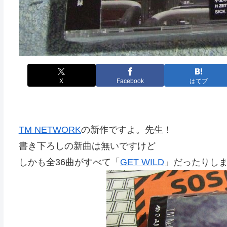
X
Facebook
はてブ
TM NETWORK
の新作ですよ。先生！
書き下ろしの新曲は無いですけど
しかも全36曲がすべて「
GET WILD
」だったりし