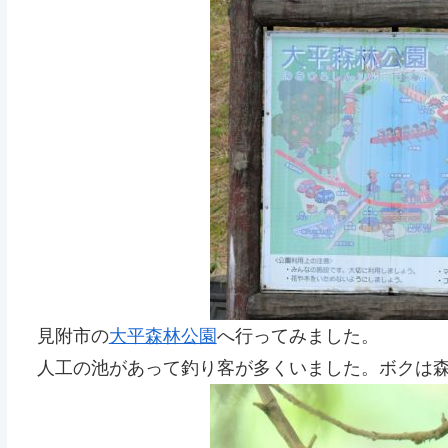
見附市の
大平森林公園
へ行ってみました。
人工の池があって釣り客が多くいました。ボクは