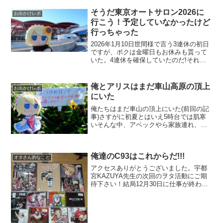
バルブ(膨張弁)を交換してもらったばかり
たしかにその時に漏れていたところを直
そうだ東京オートサロン2026に
お出かけレポ
したけど、全体的...
行こう！予定していなかったけど
行っちゃった
2026年1月10日世間様で言う3連休の初日
ですが、ボクは金曜日もお休みも貰って
いた。4連休を確保していたのだ!それだ
けの休みがあれば旅行に出るのだが、今
季最強寒波が三連休を襲うというニュー
スが流れていた。こうなると金曜～月曜
俺とアリスはまだ車山高原の頂上
お出かけレポ
で出かけると帰...
にいた
俺たちはまだ車山の頂上にいた(前回の記
事)さすがに初夏とはいえ5時台では肌寒
いそんな中、アベックやら家族連れ、な
どがどんどん車山の頂上へやってくる中
にはロープウェイの運転が開始される前
に登って来て雲海やら日の出を撮影して
俺達のC93はこれからだ!!!
るおじいちゃんなどが...
オタさん的なこと
アクセスありがとうございました。宇都
宮KAZUYA先生の次回のヲタ活動にご期
待下さい！結局12月30日に仕事が終わっ
てからメロンブックスに行ったでござる
例のごとく全く下調べもせず行ってきま
した。どうせ買うところは一緒だしね
ZYTOKINE ...