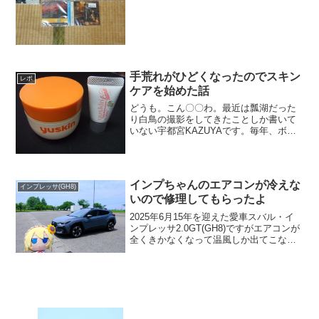
手荒れがひどくなったのでスキン
レポ
ケアを始めた話
どうも。こん〇〇わ。最近は瓢湖だった
り白鳥の撮影をしてきたことしか書いて
いない宇都宮KAZUYAです。毎年、ボク
はあかぎれになる程ではないけど手がカ
サカサになるわ、ヒビが入るわで。。。
そのヒビに汚れが溜まってなかなか落ち
ないわで結構苦労する...
インプちゃんのエアコンが冷えな
インプレッサ(GH8)
いので修理してもらったよ
2025年6月15年を迎えた愛車スバル・イ
ンプレッサ2.0GT(GH8)ですがエアコンが
全くきかなくなって温風しか出てこなく
なりました💦一度3年くらい前に冷媒が抜
けてチャージしてずうっと使えたのです
が、流石に冷媒が漏れているので直さな
いとで...