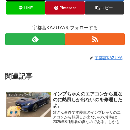
LINE
Pinterest
コピー
宇都宮KAZUYAをフォローする
宇都宮KAZUYA
関連記事
インプちゃんのエアコンから夏な
インプレッサ(GH8)
のに熱風しか出ないのを修理した
よ。
姉さん事件です愛車のインプレッサのエ
アコンから熱風しか出ないのです時は
2025年8月酷暑の夏なのである。しかも6
月に冷媒が漏れていたエキスパンション