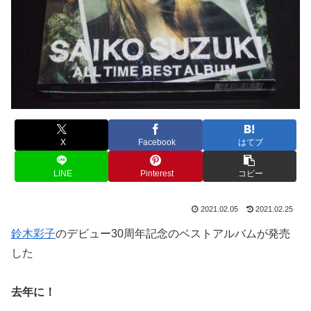
X
Facebook
はてブ
LINE
Pinterest
コピー
2021.02.05
2021.02.25
鈴木彩子
のデビュー30周年記念のベストアルバムが発売
した
去年に！