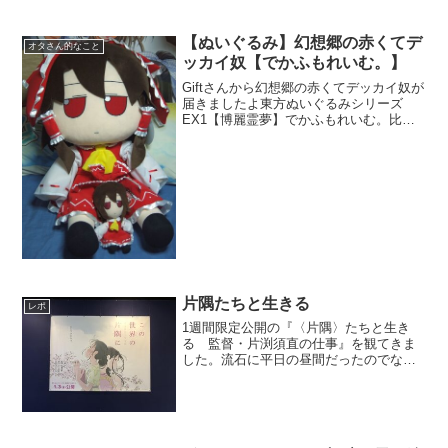
【ぬいぐるみ】幻想郷の赤くてデ
オタさん的なこと
ッカイ奴【でかふもれいむ。】
Giftさんから幻想郷の赤くてデッカイ奴が
届きましたよ東方ぬいぐるみシリーズ
EX1【博麗霊夢】でかふもれいむ。比較
でデジカメ(FinePix F31fd)を並べてみま
した！正直デカさがヤバイわが部屋に安
置できないくらいのデカさである(笑こ
ん...
片隅たちと生きる
レポ
1週間限定公開の『〈片隅〉たちと生き
る 監督・片渕須直の仕事』を観てきま
した。流石に平日の昼間だったのでなん
とお客さん2人だけでした。『この世界の
（さらにいくつもの）片隅に』の予習が
でき深く楽しめそうです。片渕監督の次
回作のイメージ画も観れ...