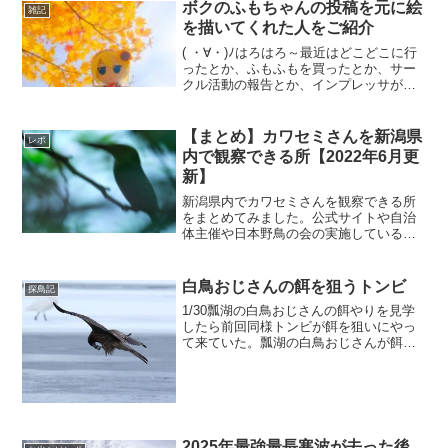
ボクのふもちゃんの投稿を元に絵
雑記
を描いてくれた人をご紹介
( ・∀・)ﾉはろはろ～最近はどこどこに行
ったとか、ふもふもを買ったとか、サー
クル活動の報告とか、インプレッサが壊
れたとか、そんな話ばかり書いているブ
ログですが、たまには違うことも書いて
みようかなと。SNSは国産SNSのmixiの
【まとめ】カワセミさんを新潟県
レポ
頃からやっ...
内で観察できる所【2022年6月更
新】
新潟県内でカワセミさんを観察できる所
をまとめてみました。公式サイトや自治
体主催や日本野鳥の会の実施している探
鳥会での情報、公園の看板等で紹介され
ているものところのみになります。詳し
い観察ポイントは不詳とします。だって
白鳥おじさんの餌を狙うトンビ
探鳥記
ボクも観察できていないんだもん(^_^;)
1/30瓢湖の白鳥おじさんの餌やりを見学
したら前回同様トンビが餌を狙いにやっ
て来ていた。瓢湖の白鳥おじさんが餌や
りをはじめたらトンビも行動を開始して
ました。ピーヒョロロッロッロ…とか全
然鳴いてませんでしたね。トンビさんも
執拗に水面を狙って降...
2025年最強最長寒波が去った後