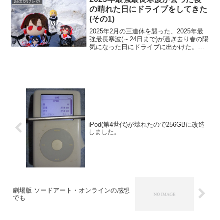
お出かけレポ
の晴れた日にドライブをしてきた
(その1)
2025年2月の三連休を襲った、2025年最
強最長寒波(～24日まで)が過ぎ去り春の陽
気になった日にドライブに出かけた。今
回の最強寒波は平地でもかなりの積雪を
記録したが、山間部では津南町や魚沼市
守門(旧守門村)では4ｍに迫る積雪量を記
録した...
iPod(第4世代)が壊れたので256GBに改造
しました。
劇場版 ソードアート・オンラインの感想
でも