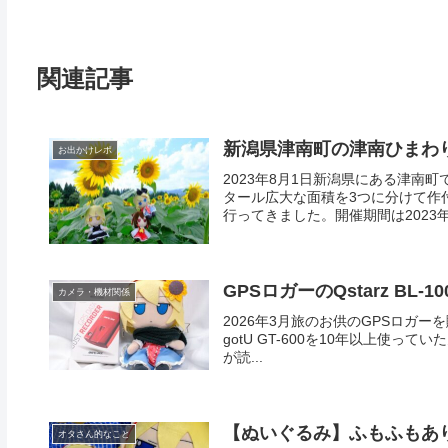
関連記事
新潟県津南町の津南ひまわり
お出かけレポ
2023年8月1日新潟県にある津南
タール広大な面積を3つに分けて作
行ってきました。開催期間は2023年7/2
GPSロガーのQstarz BL-
カメラ・機材関係
2026年3月旅のお供のGPSロガーを購入
gotU GT-600を10年以上使って
が読...
【ぬいぐるみ】ふもふもあり
オタさん的なこと