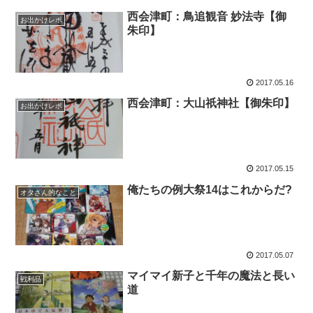
西会津町：鳥追観音 妙法寺【御
お出かけレポ
朱印】
2017.05.16
西会津町：大山祇神社【御朱印】
お出かけレポ
2017.05.15
俺たちの例大祭14はこれからだ?
オタさん的なこと
2017.05.07
マイマイ新子と千年の魔法と長い
戦利品
道