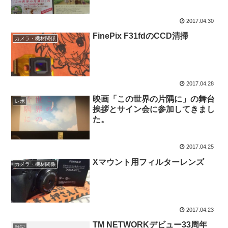
2017.04.30
FinePix F31fdのCCD清掃
カメラ・機材関係
2017.04.28
映画「この世界の片隅に」の舞台
レポ
挨拶とサイン会に参加してきまし
た。
2017.04.25
Xマウント用フィルターレンズ
カメラ・機材関係
2017.04.23
TM NETWORKデビュー33周年
雑記