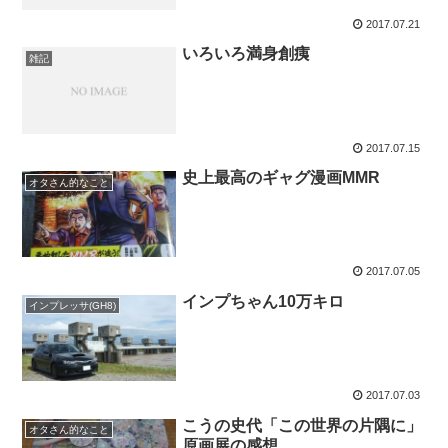
2017.07.21
いろいろ満身創痍
雑記
2017.07.15
史上最高のギャグ漫画MMR
オタさん的なこと
2017.07.05
インプちゃん10万キロ
インプレッサ(GH8)
2017.07.03
こうの史代「この世界の片隅に」
オタさん的なこと
原画展の感想