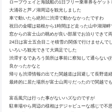
ロープウェイと海賊船の1日フリー乗車券をゲット
大涌谷と芦ノ湖周辺を観光しました
車で動いたら絶対に渋滞で動かなかったですわ
祝日の金曜は箱根から1時間ほど走った山中湖湖畔
窓からの富士山の眺めが良い部屋でお泊りできて
24日は富士五合目こそ積雪の関係で行けませんで
いろいろ観光できて大満足でした
渋滞するであろう箇所は事前に察知して通らない(
良かったかなと
帰りも渋滞情報の出てた関越道は回避して長野道
最終的に居た場所が富士山周りだったので関越で
富岳風穴は行った事がないハズなのですが
駐車場やら周辺の様相はデジャビューな感じで不