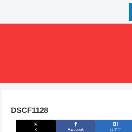
DSCF1128
X
Facebook
はてブ