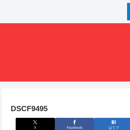
DSCF9495
X
Facebook
はてブ