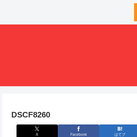
DSCF8260
X
Facebook
はてブ