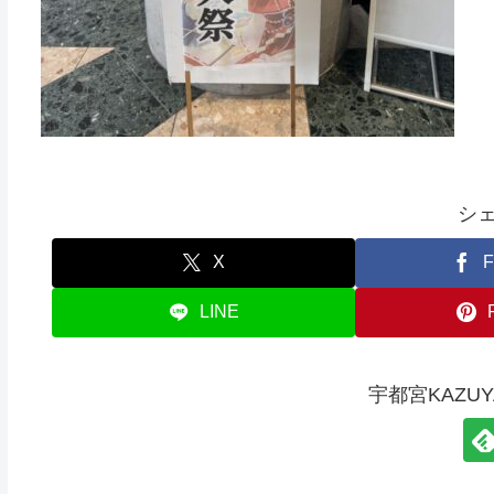
シ
X
F
LINE
宇都宮KAZU