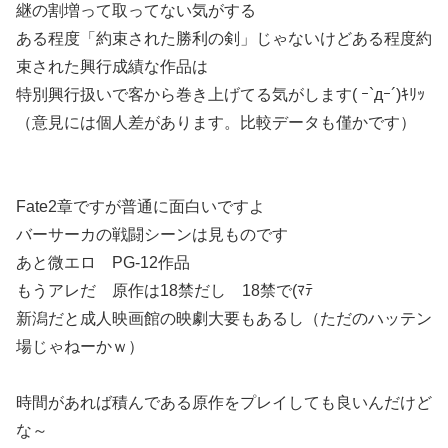
継の割増って取ってない気がする
ある程度「約束された勝利の剣」じゃないけどある程度約
束された興行成績な作品は
特別興行扱いで客から巻き上げてる気がします( ｰ`дｰ´)ｷﾘｯ
（意見には個人差があります。比較データも僅かです）
Fate2章ですが普通に面白いですよ
バーサーカの戦闘シーンは見ものです
あと微エロ PG-12作品
もうアレだ 原作は18禁だし 18禁で(ﾏﾃ
新潟だと成人映画館の映劇大要もあるし（ただのハッテン
場じゃねーかｗ）
時間があれば積んである原作をプレイしても良いんだけど
な～