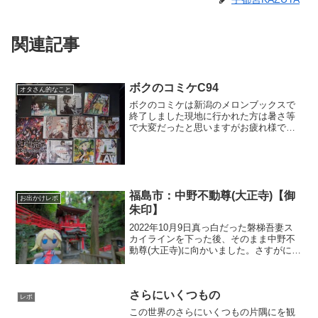
関連記事
ボクのコミケC94
オタさん的なこと
ボクのコミケは新潟のメロンブックスで
終了しました現地に行かれた方は暑さ等
で大変だったと思いますがお疲れ様で
す。７年前まではボクもあの会場に行っ
てたんだよな～って思ったり思わなかっ
たりメロンブックスでは久しぶりにBSO
さんに会いました。実際に...
福島市：中野不動尊(大正寺)【御
お出かけレポ
朱印】
2022年10月9日真っ白だった磐梯吾妻ス
カイラインを下った後、そのまま中野不
動尊(大正寺)に向かいました。さすがに16
時半前で参拝客はほとんどおらず、入り
口にあるお土産物屋さんは店じまいの準
備してました。厄除け難除けの日本三大
さらにいくつもの
不動と銘打っ...
レポ
この世界のさらにいくつもの片隅にを観