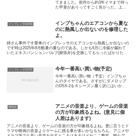
てきました。前作から約3年イマまで待っ
た甲斐がありってすごく良かった。上映
が3時間くらいありましたが長くは感じず
あっという間に過ぎてしまいました。前
作がすごくキレイにまとめてあったから
インプちゃんのエアコンから夏な
インプレッサ(GH8)
作品としては前作の「...
のに熱風しか出ないのを修理した
よ。
姉さん事件です愛車のインプレッサのエアコンから熱風しか出ないの
です時は2025年8月酷暑の夏なのである。しかも6月に冷媒が漏れて
いたエキスパンションバルブ(膨張弁)を交換してもらったばかりたし
かにその時に漏れていたところを直したけど、全体的...
今年一番高い買い物(予定)
インプレッサ(GH8)
今年一番高い買い物（予定）インプちゃ
んのタイヤである。さすがにダメロップ
のDSX-2を６シーズン履く訳にはいかな
いよな(笑Dに取り扱ってる奴で一番安い
奴よこせって言ったらDSX-2だし新潟と
はいえ近年、小雪で助かっております。
さすがに次は、...
アニメの音楽より、ゲームの音楽
戦利品
の方が印象残るよね。(意見に個
人差はあります)
アニメの音楽より、ゲームの音楽の方が印象残るよね。更に言うとド
ラマや映画の音楽よりゲームに残る事が多いかなもちろん、アニメや
ドラマ等でも良い音楽を出すところはあるけどねここ数年、観たアニ