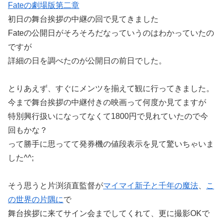
Fateの劇場版第二章
初日の舞台挨拶の中継の回で見てきました
Fateの公開日がそろそろだなっていうのはわかっていたの
ですが
詳細の日を調べたのが公開日の前日でした。
とりあえず、すぐにメンツを揃えて観に行ってきました。
今まで舞台挨拶の中継付きの映画って何度か見てますが
特別興行扱いになってなくて1800円で見れていたので今
回もかな？
って勝手に思ってて発券機の値段表示を見て驚いちゃいま
した^^;
そう思うと片渕須直監督が
マイマイ新子と千年の魔法
、
こ
の世界の片隅に
で
舞台挨拶に来てサイン会までしてくれて、更に撮影OKで