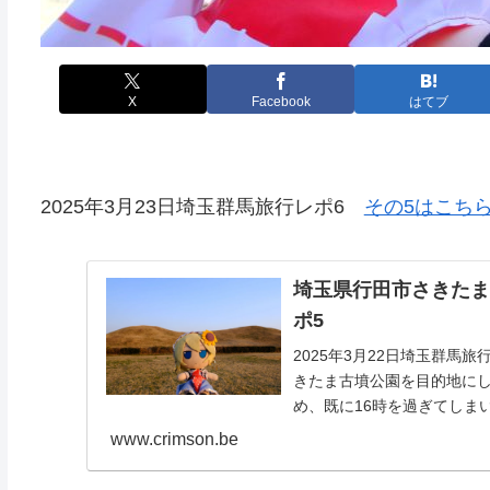
X
Facebook
はてブ
2025年3月23日埼玉群馬旅行レポ6
その5はこち
埼玉県行田市さきた
ポ5
2025年3月22日埼玉群馬
きたま古墳公園を目的地に
め、既に16時を過ぎてしま
www.crimson.be