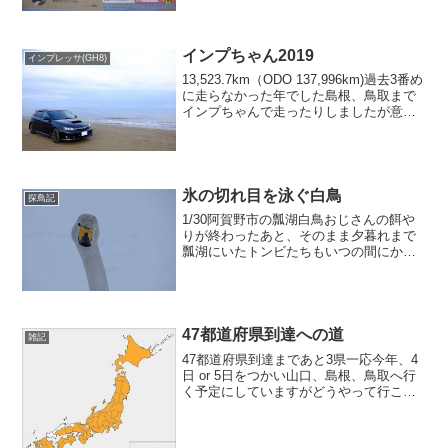
ってたとか無かったとか情報が錯綜して
た初版とか、そんなのは気にしないのだ
がなかなか重版が決まらずアマゾ...
インプちゃん2019
インプレッサ(GH8)
13,523.7km（ODO 137,996km)過去3番め
に走らなかった年でした島根、鳥取まで
インプちゃんで走ったりしましたが意外
に伸びませんでしたね県外遠征が年々減
っていることもあるとは思いますが年一
回の盛大な旅行も飛行機で九州に飛ん
じ...
氷の切れ目を泳ぐ白鳥
探鳥記
1/30阿賀野市の瓢湖白鳥おじさんの餌や
りが終わったあと、そのまま夕暮れまで
瓢湖にいたトンビたちもいつの間にかど
こかに行ってしまった夕方になって瓢湖
に続々帰ってきた。着水するときは、ふ
わっと降りてくるのよね。着氷の場合は
ちょっと走るけど瓢湖...
47都道府県到達への道
雑記
47都道府県到達まであと3県一応今年、4
日 or 5日をつかい山口、島根、鳥取へ行
く予定にしていますがどうやって行こう
か悩んでる新潟からの飛行機で直接行け
ないし○FDAで福岡まで飛んでレンタカー
で山口→島根→鳥取と行って島根まで戻