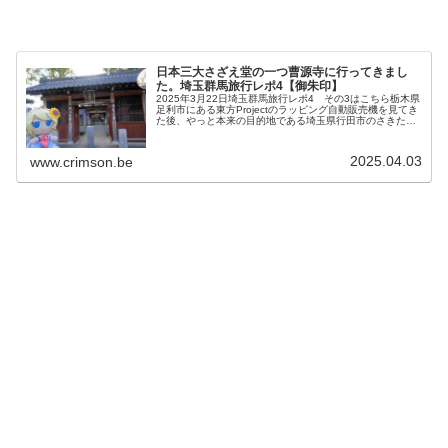
日本三大さざえ堂の一つ曹源寺に行ってきまし
た。埼玉群馬旅行レポ4【御朱印】
2025年3月22日埼玉群馬旅行レポ4 その3はこちら栃木県
足利市にある東方Projectのラッピング自動販売機を見てき
た後、やっと本来の目的地である埼玉県行田市のさきたま
古墳公園へ行こうとGoogleマップを開いたら近くに日本三
大栄螺堂(...
2025.04.03
www.crimson.be