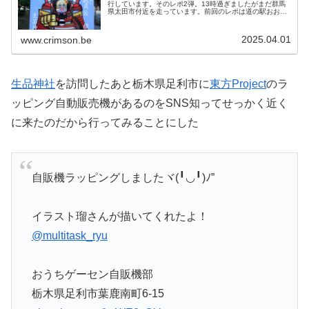
行しています。そのレポ2弾。13時過ぎましたがまだ群馬
県太田市付近を走っています。前回のレポは道の駅おおた
まで行って昼食をとりました。昼食を取った後、次はどこ
に行こうかなとGoogl...
2025.04.01
www.crimson.be
生品神社
を訪問したあと栃木県足利市に
東方Project
のラ
ッピング自動販売機があるのをSNS知ってせっかく近く
に来たのだから行ってみることにした
自販機ラッピングしましたヾ(╹◡╹)ﾉ”
イラスト瑠さんが描いてくれたよ！
@multitask_ryu
おうちゲーセン自販機部
栃木県足利市葉鹿南町6-15