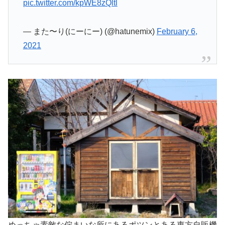
pic.twitter.com/kpWE8zQltl
— また〜り(にーにー) (@hatunemix)
February 6,
2021
めっちゃ素敵な佇まいな所にあるポツンとある東方自販機