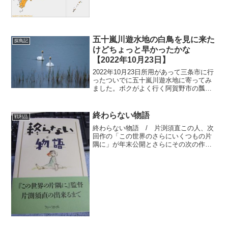
ってきてサ...
五十嵐川遊水地の白鳥を見に来た
探鳥記
けどちょっと早かったかな
【2022年10月23日】
2022年10月23日所用があって三条市に行
ったついでに五十嵐川遊水地に寄ってみ
ました。ボクがよく行く阿賀野市の瓢湖
は10月5日に今シーズン初飛来、新潟市の
佐潟は10月7日に初飛来しているとのこと
なんで三条市にも白鳥の飛来地があるか
終わらない物語
戦利品
ら期待し...
終わらない物語 / 片渕須直この人、次
回作の「この世界のさらにいくつもの片
隅に」が年末公開とさらにその次の作品
の準備を始めているらしいけどそれをし
ながら未だに「この世界の片隅に」の舞
台挨拶で全国各地を行ったり来たりして
いるようですそんな中エ...