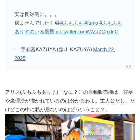
実は反対側に。。。
居ませんでした！😂
#ふもふも
#fumo
#ふもふも
ありすのいる風景
pic.twitter.com/WZJZQhxInC
— 宇都宮KAZUYA (@U_KAZUYA)
March 22,
2025
アリス(ふもふもありす)「なに？この自動販売機は、霊夢
や魔理沙が描かれているのは分かるわよ。主人公だし、だ
けどこの中に私が居ないのはどういうこと？」