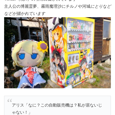
主人公の博麗霊夢、霧雨魔理沙にチルノや河城
にとりなど
などが描かれています
アリス「なに？この自動販売機は？私が居ないじ
ゃない！」