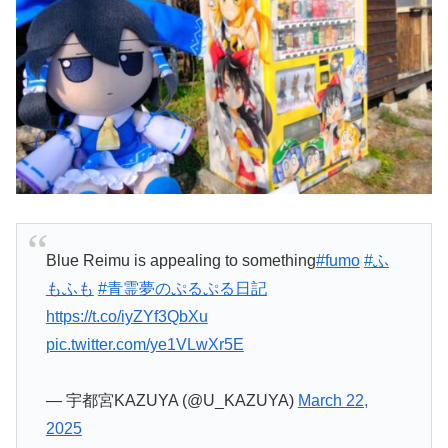
Blue Reimu is appealing to something
#fumo
#ふ
もふも
#青霊夢のぷるぷる日記
https://t.co/iyZYf3QbXu
pic.twitter.com/ye1VLwXr5E
— 宇都宮KAZUYA (@U_KAZUYA)
March 22,
2025