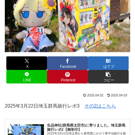
X
Facebook
はてブ
LINE
Pinterest
コピー
2025.04.02
2025.04.03
2025年3月22日埼玉群馬旅行レポ3
その2はこちら
生品神社(群馬県太田市)に寄りました。埼玉群馬
旅行レポ2【御朱印】
2025年3月22日埼玉県から群馬県にかけて車中泊旅行を敢