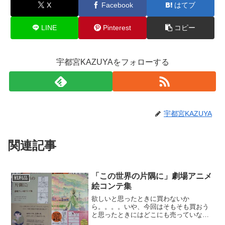
X
Facebook
はてブ
LINE
Pinterest
コピー
宇都宮KAZUYAをフォローする
宇都宮KAZUYA
関連記事
「この世界の片隅に」劇場アニメ
戦利品
絵コンテ集
欲しいと思ったときに買わないか
ら。。。。いや、今回はそもそも買おう
と思ったときにはどこにも売っていなか
ったのだが・・・なんか都内ではまだ売