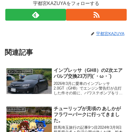
宇都宮KAZUYAをフォローする
宇都宮KAZUYA
関連記事
インプレッサ（GH8）の2次エア
インプレッサ(GH8)
バルブ交換23万円(´・ω・`)
2026年3月に愛車のインプレッサ
2.0GT（GH8）でエンジン警告灯が点灯
した件その前に、パワステポンプをリビ
ルド品で直したのですがオイル漏れがま
た発生して直しました。部品代は保証期
間期間内だったので部品代は無償だった
チューリップが見頃の あしかが
お出かけレポ
のですが、工賃だけは...
フラワーパークに行ってきまし
た。
群馬埼玉旅行の記事9つ目2024年3月9日