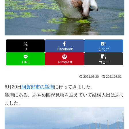
X
Facebook
はてブ
LINE
Pinterest
コピー
2021.06.20
2021.08.01
6月20日
阿賀野市の瓢湖
に行ってきました。
瓢湖にある、あやめ園が見頃を迎えていて結構人出はあり
ました。