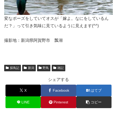
変なポーズをしていてオスが「嫁よ。なにをしているん
だ？」って引き気味に見ているように見えます(^^)
撮影地：新潟県阿賀野市 瓢湖
探鳥記
新潟
野鳥
雑記
シェアする
X
Facebook
はてブ
LINE
Pinterest
コピー