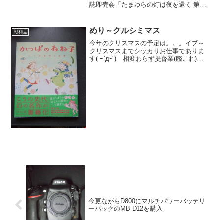
誌即売会「たまゆらの灯は夜を還く 第2
灯」にサークル参加します。参加経緯と
かは以前のブログに書きましたが開催日
11日前に段取りをつけて、新作写真集を
めり～クルシミマス
戦利品
制作し...
今年のクリスマスの予定は。。。イブ～
クリスマスまでシッカリお仕事でありま
す( ｰ`дｰ´)ゞ相変わらず提督業(艦これ)も
忙しいので。。。提督業は10月はランカ
ー入り(500位以内)11月は560位前後でラ
ンカー入ならず12月分は500位前後...
今更ながらD800にマルチパワーバッテリ
ーパックのMB-D12を購入