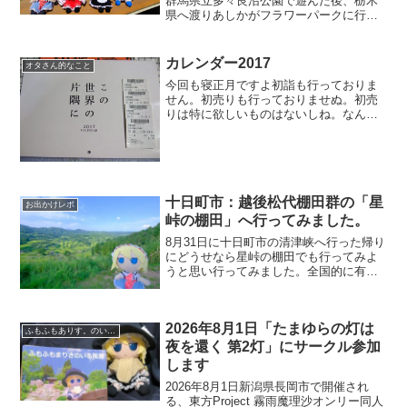
群馬県立多々良沼公園で遊んだ後、栃木
県へ渡りあしかがフラワーパークに行き
ました。あしかがフラワーパークは藤棚
が有名で3月の初春まだ藤の季節ではない
ため藤は咲いていない。ちょっと不安な
カレンダー2017
オタさん的なこと
まま行ってみたら...
今回も寝正月ですよ初詣も行っておりま
せん。初売りも行っておりませぬ。初売
りは特に欲しいものはないしね。なんせ
昨年1万以上の買い物が2つしかなかった
くらいだし。家でのんびりしてまし
た。 そして今日からの仕事に行きたくな
いでござる。この週末の世...
十日町市：越後松代棚田群の「星
お出かけレポ
峠の棚田」へ行ってみました。
8月31日に十日町市の清津峡へ行った帰り
にどうせなら星峠の棚田でも行ってみよ
うと思い行ってみました。全国的に有名
な棚田群です。「にほんの里100選」など
にも選ばれています。もともと観光地だ
ったところじゃないが近年に有名になり
2026年8月1日「たまゆらの灯は
観光の方が訪れる...
ふもふもありす。のいる風景
夜を還く 第2灯」にサークル参加
します
2026年8月1日新潟県長岡市で開催され
る、東方Project 霧雨魔理沙オンリー同人