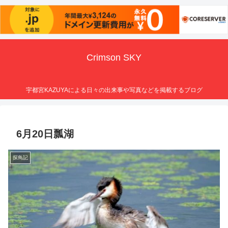
Crimson SKY
宇都宮KAZUYAによる日々の出来事や写真などを掲載するブログ
6月20日瓢湖
探鳥記