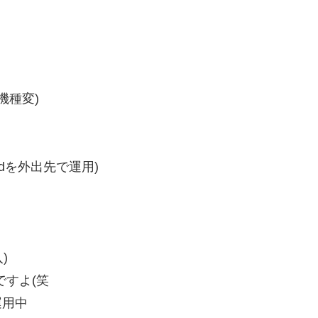
機種変)
dを外出先で運用)
)
ですよ(笑
運用中