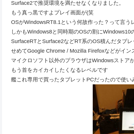
Surface2で推奨環境を満たせなくなりました。
もう真っ黒ですよプレイ画面が(笑
OSがWindowsRT8.1という何故作った？って言
しかもWindows8と同時期のOSの割にWindow
SurfaceRTとSurface2などRT系のOS積んだタ
せめてGoogle Chrome / Mozilla Firefo
マイクロソフト以外のプラウザはWindowsスト
もう首をカイカイしたくなるレベルです
艦これ専用で買ったタブレットPCだったので使い