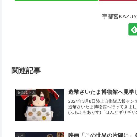
宇都宮KAZU
関連記事
造幣さいたま博物館へ見学し
お出かけレポ
2024年3月8日陸上自衛隊広報セ
造幣さいたま博物館へ行ってきました。
(ふもふもありす)「ほんとギリギリの
映画「この世界の片隅に」
レポ