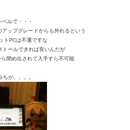
うレベルで・・・
s10のアップグレードからも外れるという
ブレットPCは不運ですな
xなどがインストールできれば良いんだが
アから閉め出されて入手すら不可能
みちが。。。。