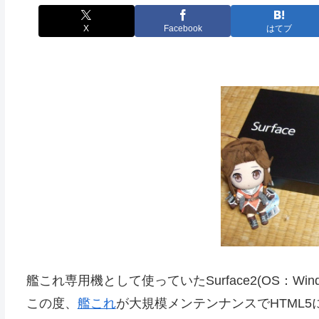
X
Facebook
はてブ
艦これ専用機として使っていたSurface2(OS：Windo
この度、
艦これ
が大規模メンテンナンスでHTML