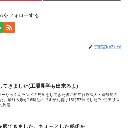
YAをフォローする
宇都宮KAZUYA
てきました(工場見学も出来るよ)
ンターりっくんランドの見学をしてきた後に独立行政法人・造幣局の
最終入場が16時なのですが到着は15時57分でした(^_^;)アリス
到着...
を観てきました。ちょっとした感想を