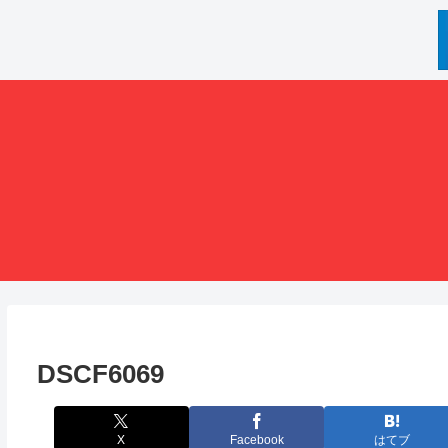
DSCF6069
X
Facebook
はてブ