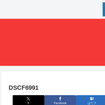
DSCF6991
X
Facebook
はてブ