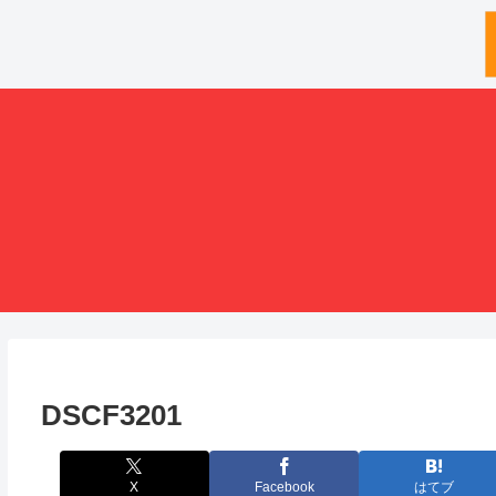
DSCF3201
X
Facebook
はてブ