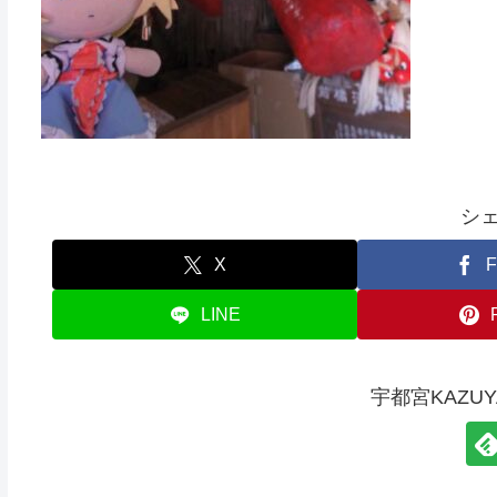
シ
X
F
LINE
宇都宮KAZU