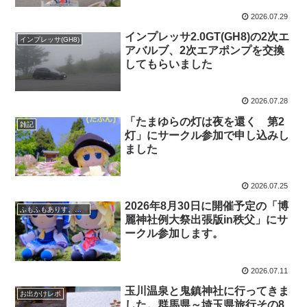
2026.07.29
インプレッサ2.0GT(GH8)の2次エ
インプレッサ(GH8)
アバルブ、2次エアポンプを交換
してもらいました
2026.07.28
「たまゆらの灯は夜を還く 第2
雑記
灯」にサークル参加で申し込みし
ました
2026.07.25
2026年8月30日に開催予定の「博
ふもふもありす。のいる風景
麗神社例大祭出張版in秩父」にサ
ークル参加します。
2026.07.11
玉川温泉と鬼鎮神社に行ってきま
お出かけレポ
した。群馬県～埼玉県旅行その8