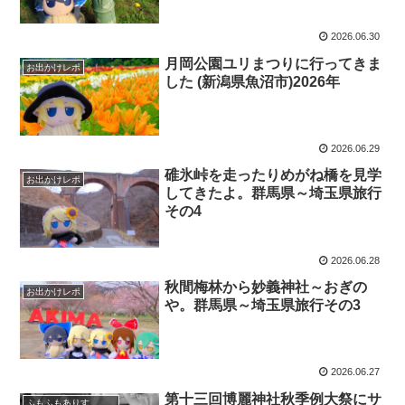
2026.06.30
月岡公園ユリまつりに行ってきま
お出かけレポ
した (新潟県魚沼市)2026年
2026.06.29
碓氷峠を走ったりめがね橋を見学
お出かけレポ
してきたよ。群馬県～埼玉県旅行
その4
2026.06.28
秋間梅林から妙義神社～おぎの
お出かけレポ
や。群馬県～埼玉県旅行その3
2026.06.27
第十三回博麗神社秋季例大祭にサ
ふもふもありす。のいる風景