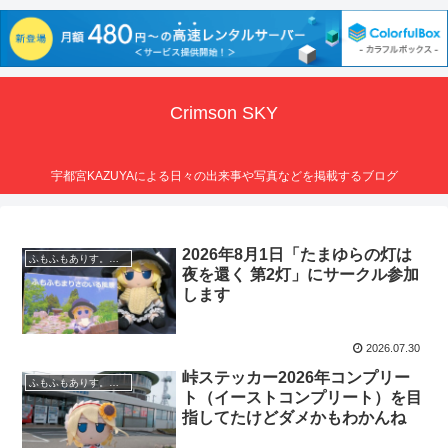
Crimson SKY
宇都宮KAZUYAによる日々の出来事や写真などを掲載するブログ
2026年8月1日「たまゆらの灯は
ふもふもありす。のいる風景
夜を還く 第2灯」にサークル参加
します
2026.07.30
峠ステッカー2026年コンプリー
ふもふもありす。のいる風景
ト（イーストコンプリート）を目
指してたけどダメかもわかんね