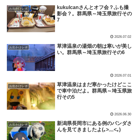
kukulcanさんとオフ会？ふも撮
お出かけレポ
影会？。群馬県～埼玉県旅行その
7
2026.07.02
草津温泉の湯畑の朝は寒いが美し
お出かけレポ
い。群馬県～埼玉県旅行その6
2026.07.01
草津温泉はまだ寒かったけどここ
お出かけレポ
で車中泊だよ。群馬県～埼玉県旅
行その5
2026.06.30
新潟県長岡市にある例のパンダさ
お出かけレポ
んを見てきましたよ(｡>﹏<｡)