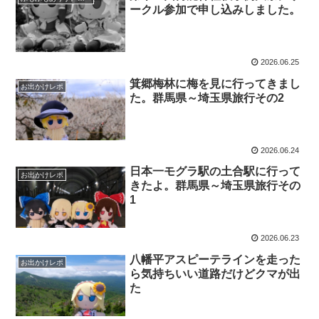
ークル参加で申し込みしました。
2026.06.25
箕郷梅林に梅を見に行ってきまし
お出かけレポ
た。群馬県～埼玉県旅行その2
2026.06.24
日本一モグラ駅の土合駅に行って
お出かけレポ
きたよ。群馬県～埼玉県旅行その
1
2026.06.23
八幡平アスピーテラインを走った
お出かけレポ
ら気持ちいい道路だけどクマが出
た